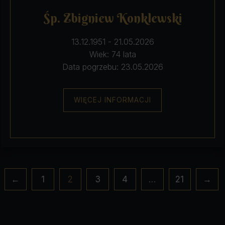
Śp. Zbigniew Konklewski
13.12.1951 - 21.05.2026
Wiek: 74 lata
Data pogrzebu: 23.05.2026
WIĘCEJ INFORMACJI
Stronicowanie
←
1
2
3
4
…
21
→
wpisów