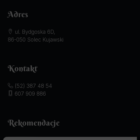
Adres
ul. Bydgoska 6D,
86-050 Solec Kujawski
Kontakt
(52) 387 48 54
607 909 886
Rekomendacje