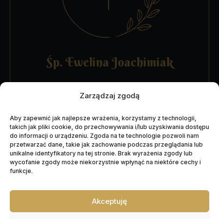
Śp. Ewelina Joachimiak
15.01.1988 - 01.06.2026
Zarządzaj zgodą
Wiek: 38 lat
Data pogrzebu: 06.06.2026
Aby zapewnić jak najlepsze wrażenia, korzystamy z technologii,
takich jak pliki cookie, do przechowywania i/lub uzyskiwania dostępu
do informacji o urządzeniu. Zgoda na te technologie pozwoli nam
WIĘCEJ INFORMACJI
przetwarzać dane, takie jak zachowanie podczas przeglądania lub
unikalne identyfikatory na tej stronie. Brak wyrażenia zgody lub
wycofanie zgody może niekorzystnie wpłynąć na niektóre cechy i
funkcje.
Akceptuję