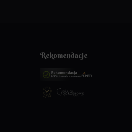
Rekomendacje
za pełen
Bardzo dziękujemy za profesjonalną usługę
przebieg
pogrzebową która została wykonana z
Całość została
najwyższym szacunkiem i taktem. Mogliśmy 
mpatią, a
spokoju i godności pożegnać naszą
rozumienia w tym
ukochaną mamę.