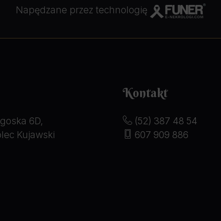
Napędzane przez technologię
Kontakt
goska 6D,
(52) 387 48 54
lec Kujawski
607 909 886
serdecznie podziękować za
Jesteśmy bardzo wdzięczni 
rofesjonalne i taktownie
szacunku i profesjonalizmu 
ne wsparcie w jednym z
uroczystości pogrzebowej. 
jszych momentów naszego życia.
zorganizowana z taktem i e
go kontaktu czuliśmy, że
pracownicy okazali wiele z