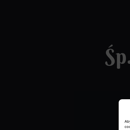
Śp
Aby
coo