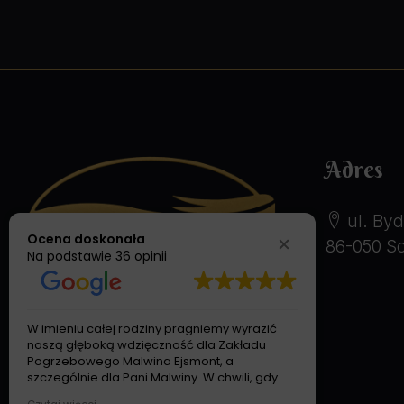
Adres
ul. Byd
Ocena doskonała
86-050 So
Na podstawie
36 opinii
W imieniu całej rodziny pragniemy wyrazić
Pragniemy 
naszą głęboką wdzięczność dla Zakładu
niezwykle p
Pogrzebowego Malwina Ejsmont, a
poprowadzo
szczególnie dla Pani Malwiny. W chwili, gdy
najtrudnie
nasze serca przepełniał ból i smutek po
Od pierwsze