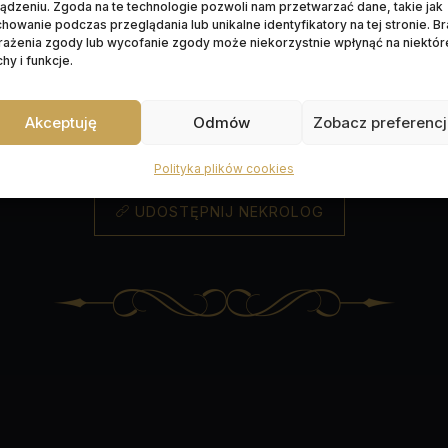
ądzeniu. Zgoda na te technologie pozwoli nam przetwarzać dane, takie jak
howanie podczas przeglądania lub unikalne identyfikatory na tej stronie. B
2026 r. godz. 19:00 ; 01.07.2026 r. godz. 10:15 w kap
rażenia zgody lub wycofanie zgody może niekorzystnie wpłynąć na niektór
hy i funkcje.
6 o godz. 11:00 w kaplicy na cmentarzu
ul. P. Skar
Wyprowadzenie do grobu o godz.
11:30
Akceptuję
Odmów
Zobacz preferenc
arz parafialny św. Stanisława BiM
P. Skargi 86-05
Polityka plików cookies
UDOSTĘPNIJ NEKROLOG