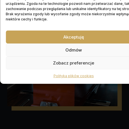
pożegnać swoich bliskich.
urządzeniu. Zgoda na te technologie pozwoli nam przetwarzać dane, tak
zachowanie podczas przeglądania lub unikalne identyfikatory na tej stro
Brak wyrażenia zgody lub wycofanie zgody może niekorzystnie wpłyną
niektóre cechy i funkcje.
Akceptuję
Odmów
Zobacz preferencje
Polityka plików cookies