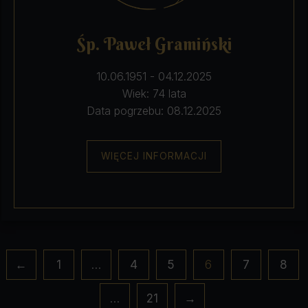
Śp. Paweł Gramiński
10.06.1951 - 04.12.2025
Wiek: 74 lata
Data pogrzebu: 08.12.2025
WIĘCEJ INFORMACJI
Stronicowanie
←
1
…
4
5
6
7
8
wpisów
…
21
→