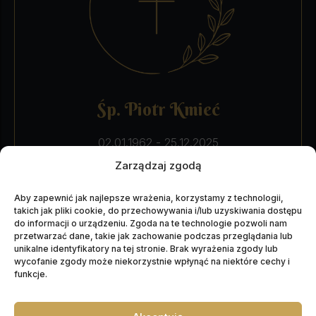
Śp. Piotr Kmieć
02.01.1962 - 25.12.2025
Wiek: 63 lata
Zarządzaj zgodą
Data pogrzebu: 30.12.2025
Aby zapewnić jak najlepsze wrażenia, korzystamy z technologii,
takich jak pliki cookie, do przechowywania i/lub uzyskiwania dostępu
do informacji o urządzeniu. Zgoda na te technologie pozwoli nam
WIĘCEJ INFORMACJI
przetwarzać dane, takie jak zachowanie podczas przeglądania lub
unikalne identyfikatory na tej stronie. Brak wyrażenia zgody lub
wycofanie zgody może niekorzystnie wpłynąć na niektóre cechy i
funkcje.