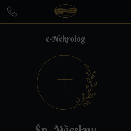
e-Nekrolog
Śp. Wiesław