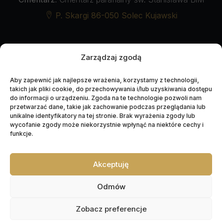
P. Skargi 86-050 Solec Kujawski
Zarządzaj zgodą
UDOSTĘPNIJ NEKROLOG
Aby zapewnić jak najlepsze wrażenia, korzystamy z technologii,
takich jak pliki cookie, do przechowywania i/lub uzyskiwania dostępu
do informacji o urządzeniu. Zgoda na te technologie pozwoli nam
przetwarzać dane, takie jak zachowanie podczas przeglądania lub
unikalne identyfikatory na tej stronie. Brak wyrażenia zgody lub
wycofanie zgody może niekorzystnie wpłynąć na niektóre cechy i
funkcje.
Akceptuję
Napędzane przez technologię
Odmów
Zobacz preferencje