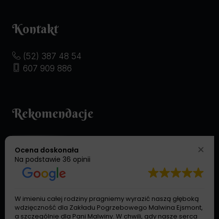
Kontakt
(52) 387 48 54
607 909 886
Rekomendacje
Ocena doskonała
Na podstawie
36 opinii
W imieniu całej rodziny pragniemy wyrazić naszą głęboką
wdzięczność dla Zakładu Pogrzebowego Malwina Ejsmont,
a szczególnie dla Pani Malwiny. W chwili, gdy nasze serca