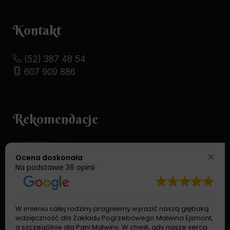
Kontakt
(52) 387 48 54
607 909 886
Rekomendacje
Ocena doskonała
Na podstawie
36 opinii
W imieniu całej rodziny pragniemy wyrazić naszą głęboką
wdzięczność dla Zakładu Pogrzebowego Malwina Ejsmont,
a szczególnie dla Pani Malwiny. W chwili, gdy nasze serca