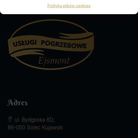
Polityka plików cookies
Adres
ul. Bydgoska 6D,
86-050 Solec Kujawski