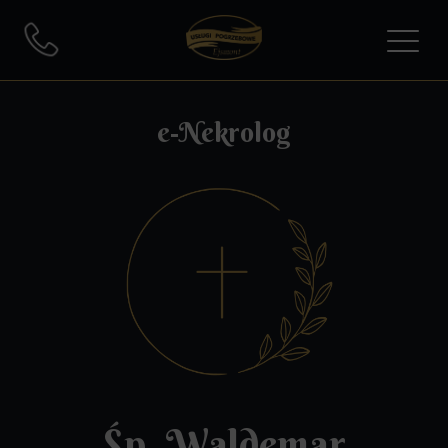
e-Nekrolog
Śp. Waldemar