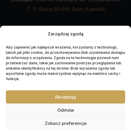
P. Skargi 86-050 Solec Kujawski
Zarządzaj zgodą
UDOSTĘPNIJ NEKROLOG
Aby zapewnić jak najlepsze wrażenia, korzystamy z technologii,
takich jak pliki cookie, do przechowywania i/lub uzyskiwania dostępu
do informacji o urządzeniu. Zgoda na te technologie pozwoli nam
przetwarzać dane, takie jak zachowanie podczas przeglądania lub
unikalne identyfikatory na tej stronie. Brak wyrażenia zgody lub
wycofanie zgody może niekorzystnie wpłynąć na niektóre cechy i
funkcje.
Akceptuję
Napędzane przez technologię
Odmów
Zobacz preferencje