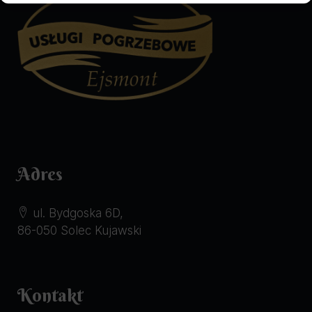
Adres
ul. Bydgoska 6D,
86-050 Solec Kujawski
Kontakt