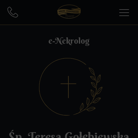
e-Nekrolog
Śp. Teresa Gołębiewska