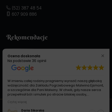
(52) 387 48 54
607 909 886
Rekomendacje
Ocena doskonała
Na podstawie
36 opinii
W imieniu całej rodziny pragniemy wyrazić naszą głęboką
wdzięczność dla Zakładu Pogrzebowego Malwina Ejsmont,
a szczególnie dla Pani Malwiny. W chwili, gdy nasze serca
przepełniał ból i smutek po stracie bliskiej osoby,
spotkaliśmy na swojej drodze człowieka pełnego dobroci,
Czytaj więcej
empatii i zrozumienia. Dziękujemy za każde ciepłe słowo,
za cierpliwość, za wsparcie i za to, że w tych trudnych
2026 © Malwina Ejsmont. Wszelkie prawa zastrzeżone.
Daria Sikorska