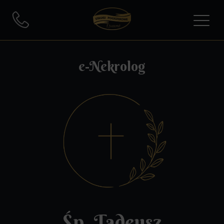
e-Nekrolog
Śp. Tadeusz