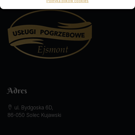
Polityka plików cookies
Adres
ul. Bydgoska 6D,
86-050 Solec Kujawski