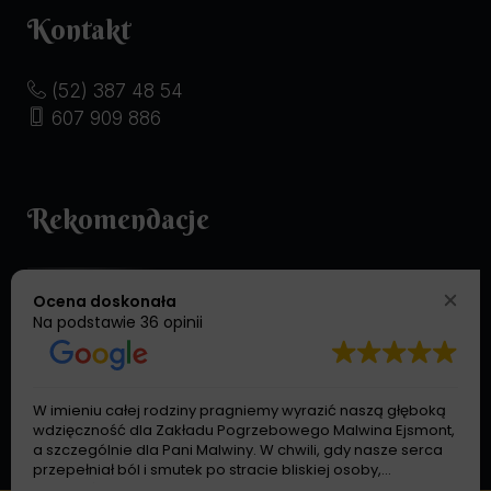
Kontakt
(52) 387 48 54
607 909 886
Rekomendacje
Ocena doskonała
Na podstawie
36 opinii
W imieniu całej rodziny pragniemy wyrazić naszą głęboką
wdzięczność dla Zakładu Pogrzebowego Malwina Ejsmont,
a szczególnie dla Pani Malwiny. W chwili, gdy nasze serca
przepełniał ból i smutek po stracie bliskiej osoby,
spotkaliśmy na swojej drodze człowieka pełnego dobroci,