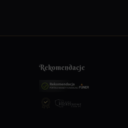
Rekomendacje
za pełen
Bardzo dziękujemy za profesjonalną usługę
przebieg
pogrzebową która została wykonana z