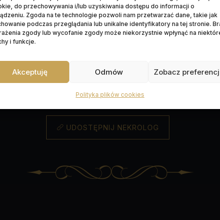
kie, do przechowywania i/lub uzyskiwania dostępu do informacji o
ądzeniu. Zgoda na te technologie pozwoli nam przetwarzać dane, takie jak
Data pogrzebu:
13.05.2026
howanie podczas przeglądania lub unikalne identyfikatory na tej stronie. B
rażenia zgody lub wycofanie zgody może niekorzystnie wpłynąć na niektór
żaniec:
13.05.2026 r. godz. 10:15 w kaplicy na cmenta
hy i funkcje.
6 o godz. 11:00 w kaplicy na cmentarzu
ul. P. Skar
Akceptuję
Odmów
Zobacz preferenc
Wyprowadzenie do grobu o godz.
11:30
arz parafialny św. Stanisława BiM
P. Skargi 86-05
Polityka plików cookies
UDOSTĘPNIJ NEKROLOG