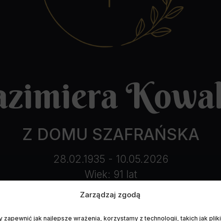
azimiera Kowa
Z DOMU SZAFRAŃSKA
28.02.1935 - 10.05.2026
Wiek: 91 lat
Zarządzaj zgodą
 zapewnić jak najlepsze wrażenia, korzystamy z technologii, takich jak pliki