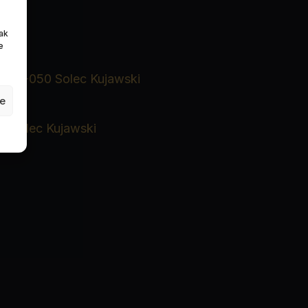
rak
e
rzu
gi, 86-050 Solec Kujawski
je
0 Solec Kujawski