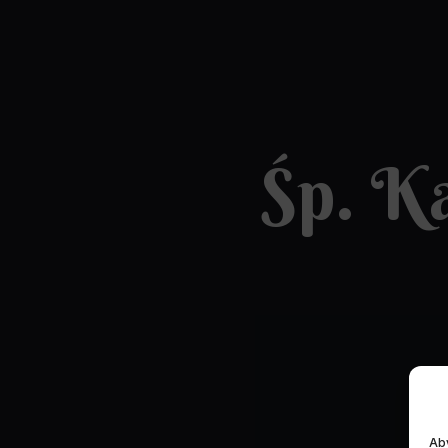
Śp. K
Aby