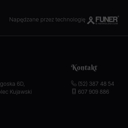
Napędzane przez technologię
Kontakt
goska 6D,
(52) 387 48 54
lec Kujawski
607 909 886
serdecznie podziękować za
Jesteśmy bardzo wdzięczni 
rofesjonalne i taktownie
szacunku i profesjonalizmu 