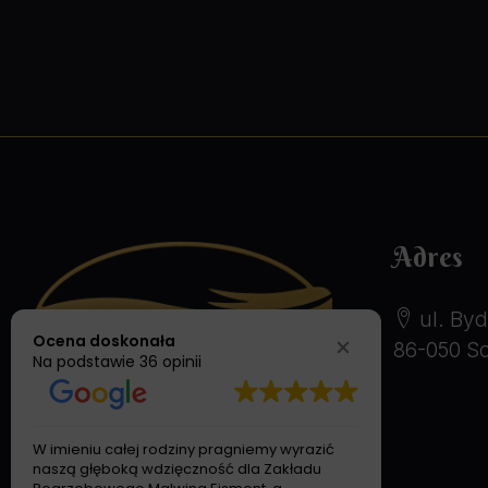
Adres
ul. Byd
Ocena doskonała
86-050 So
Na podstawie
36 opinii
W imieniu całej rodziny pragniemy wyrazić
Pragniemy 
naszą głęboką wdzięczność dla Zakładu
niezwykle p