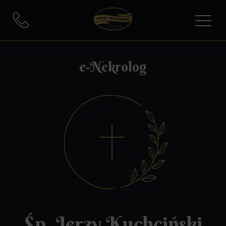
e-Nekrolog
Śp. Jerzy Kuchciński