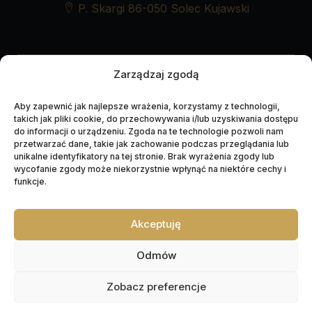
P. Skargi 86-050 Solec Kujawski
UDOSTĘPNIJ NEKROLOG
Zarządzaj zgodą
Aby zapewnić jak najlepsze wrażenia, korzystamy z technologii,
takich jak pliki cookie, do przechowywania i/lub uzyskiwania dostępu
do informacji o urządzeniu. Zgoda na te technologie pozwoli nam
przetwarzać dane, takie jak zachowanie podczas przeglądania lub
unikalne identyfikatory na tej stronie. Brak wyrażenia zgody lub
wycofanie zgody może niekorzystnie wpłynąć na niektóre cechy i
funkcje.
Akceptuję
Napędzane przez technologię
Odmów
Zobacz preferencje