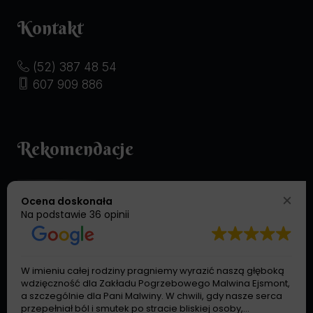
Kontakt
(52) 387 48 54
607 909 886
Rekomendacje
Ocena doskonała
Na podstawie
36 opinii
W imieniu całej rodziny pragniemy wyrazić naszą głęboką
wdzięczność dla Zakładu Pogrzebowego Malwina Ejsmont,
a szczególnie dla Pani Malwiny. W chwili, gdy nasze serca
przepełniał ból i smutek po stracie bliskiej osoby,