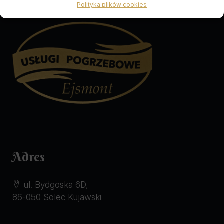
Polityka plików cookies
Adres
ul. Bydgoska 6D,
86-050 Solec Kujawski