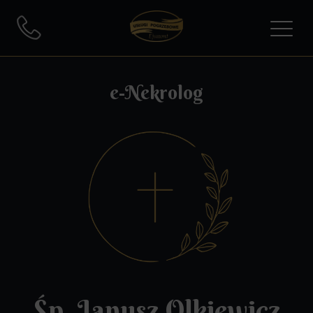
e-Nekrolog
Śp. Janusz Olkiewicz