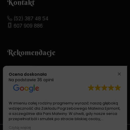
Kontakt
(52) 387 48 54
607 909 886
Rekomendacje
Ocena doskonała
Na podstawie
36 opinii
W imieniu całej rodziny pragniemy wyrazić naszą głęboką
wdzięczność dla Zakładu Pogrzebowego Malwina Ejsmont,
a szczególnie dla Pani Malwiny. W chwili, gdy nasze serca
przepełniał ból i smutek po stracie bliskiej osoby,
spotkaliśmy na swojej drodze człowieka pełnego dobroci,
Czytaj więcej
empatii i zrozumienia. Dziękujemy za każde ciepłe słowo,