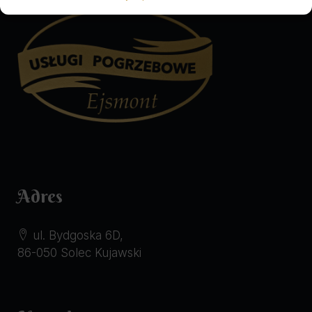
Adres
ul. Bydgoska 6D,
86-050 Solec Kujawski