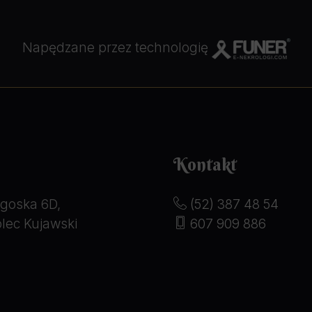
Napędzane przez technologię
Kontakt
goska 6D,
(52) 387 48 54
lec Kujawski
607 909 886
serdecznie podziękować za
Jesteśmy bardzo wdzięczni 
rofesjonalne i taktownie
szacunku i profesjonalizmu 