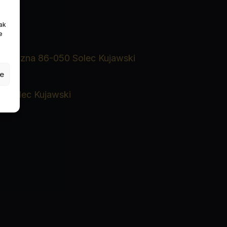
rak
e
rzu
Tartaczna 86-050 Solec Kujawski
je
0 Solec Kujawski