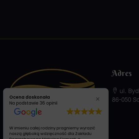
Adres
ul. Byd
Ocena doskonała
86-050 So
Na podstawie
36 opinii
W imieniu całej rodziny pragniemy wyrazić
Pragniemy 
naszą głęboką wdzięczność dla Zakładu
niezwykle p