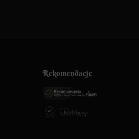
Rekomendacje
za pełen
Bardzo dziękujemy za profesjonalną usługę
przebieg
pogrzebową która została wykonana z