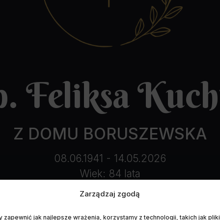
p. Feliksa Kuch
Z DOMU BORUSZEWSKA
08.06.1941 - 14.05.2026
Wiek: 84 lata
Zarządzaj zgodą
 zapewnić jak najlepsze wrażenia, korzystamy z technologii, takich jak pliki