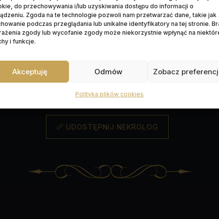
kie, do przechowywania i/lub uzyskiwania dostępu do informacji o
ądzeniu. Zgoda na te technologie pozwoli nam przetwarzać dane, takie jak
Data pogrzebu:
16.05.2026
howanie podczas przeglądania lub unikalne identyfikatory na tej stronie. B
rażenia zgody lub wycofanie zgody może niekorzystnie wpłynąć na niektór
żaniec:
15.05.2026 r. godz. 17:00 w kaplicy na cmenta
hy i funkcje.
z. 09:30 w Kościele pw. Nawrócenia św. Pawła
ul. 
Akceptuję
Odmów
Zobacz preferenc
Wyprowadzenie do grobu o godz.
10:15
arz parafialny św. Stanisława BiM
P. Skargi 86-05
Polityka plików cookies
UDOSTĘPNIJ NEKROLOG