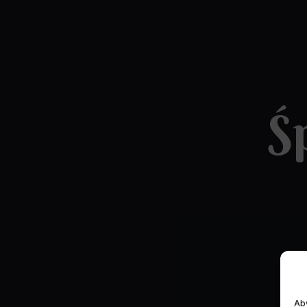
Ś
Aby