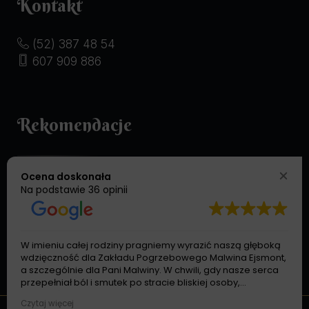
Kontakt
(52) 387 48 54
607 909 886
Rekomendacje
Ocena doskonała
Na podstawie
36 opinii
W imieniu całej rodziny pragniemy wyrazić naszą głęboką
wdzięczność dla Zakładu Pogrzebowego Malwina Ejsmont,
a szczególnie dla Pani Malwiny. W chwili, gdy nasze serca
przepełniał ból i smutek po stracie bliskiej osoby,
spotkaliśmy na swojej drodze człowieka pełnego dobroci,
Czytaj więcej
empatii i zrozumienia. Dziękujemy za każde ciepłe słowo,