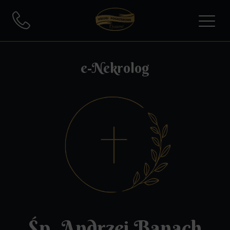
e-Nekrolog
Śp. Andrzej Banach