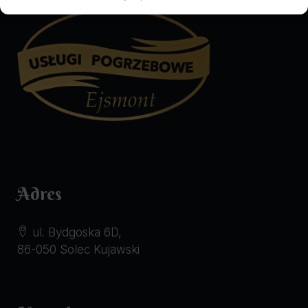
Adres
ul. Bydgoska 6D,
86-050 Solec Kujawski